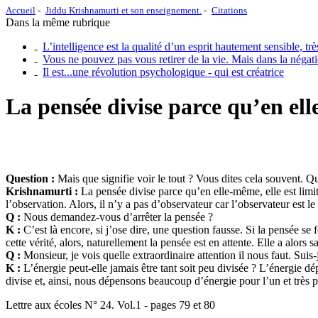
Accueil
Jiddu Krishnamurti et son enseignement.
Citations
Dans la même rubrique
L’intelligence est la qualité d’un esprit hautement sensible, très
Vous ne pouvez pas vous retirer de la vie. Mais dans la négation 
Il est...une révolution psychologique - qui est créatrice
La pensée divise parce qu’en elle
Question :
Mais que signifie voir le tout ? Vous dites cela souvent. Q
Krishnamurti :
La pensée divise parce qu’en elle-même, elle est limi
l’observation. Alors, il n’y a pas d’observateur car l’observateur est l
Q :
Nous demandez-vous d’arrêter la pensée ?
K :
C’est là encore, si j’ose dire, une question fausse. Si la pensée se 
cette vérité, alors, naturellement la pensée est en attente. Elle a alors 
Q :
Monsieur, je vois quelle extraordinaire attention il nous faut. Suis
K :
L’énergie peut-elle jamais être tant soit peu divisée ? L’énergie dép
divise et, ainsi, nous dépensons beaucoup d’énergie pour l’un et très peu 
Lettre aux écoles N° 24. Vol.1 - pages 79 et 80