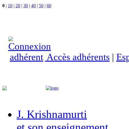
0
|
10
|
20
|
30
|
40
|
50
|
60
Accès adhérents
|
Esp
J. Krishnamurti
et son enseignement