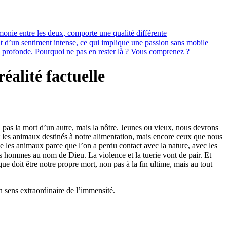
rmonie entre les deux, comporte une qualité différente
ant d’un sentiment intense, ce qui implique une passion sans mobile
ce profonde. Pourquoi ne pas en rester là ? Vous comprenez ?
éalité factuelle
n pas la mort d’un autre, mais la nôtre. Jeunes ou vieux, nous devrons
ent les animaux destinés à notre alimentation, mais encore ceux que nous
ue les animaux parce que l’on a perdu contact avec la nature, avec les
des hommes au nom de Dieu. La violence et la tuerie vont de pair. Et
ue doit être notre propre mort, non pas à la fin ultime, mais au tout
n sens extraordinaire de l’immensité.