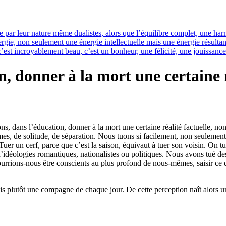
 de par leur nature même dualistes, alors que l’équilibre complet, une ha
énergie, non seulement une énergie intellectuelle mais une énergie résult
c’est incroyablement beau, c’est un bonheur, une félicité, une jouissan
, donner à la mort une certaine r
ns, dans l’éducation, donner à la mort une certaine réalité factuelle, no
larmes, de solitude, de séparation. Nous tuons si facilement, non seulem
Tuer un cerf, parce que c’est la saison, équivaut à tuer son voisin. On t
t d’idéologies romantiques, nationalistes ou politiques. Nous avons tué 
pourrions-nous être conscients au plus profond de nous-mêmes, saisir ce q
ais plutôt une compagne de chaque jour. De cette perception naît alors u