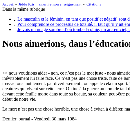
Accueil
Jiddu Krishnamurti et son enseignement.
Citations
Dans la même rubrique
Le masculin et le féminin, en tant que positif et négatif, sont
Pour comprendre ce processus de totalité, il faut qu’il y ait 
Je vois un nuage sombre d’où tombe la pluie, un arc-en-ciel, 
Nous aimerions, dans l’éducation
<> nous voudrions aider - non, ce n’est pas le mot juste - nous aimerio
inévitablement lui faire face. Ce n’est pas une chose triste, faite de 
massacrons inutilement, par divertissement - on appelle cela un sport. 
créatures qui vivent sur cette terre. On tue à la guerre au nom de tan
devant cette feuille morte dans toute sa beauté, sa couleur, peut-être 
début de notre vie.
La mort n’est pas une chose horrible, une chose à éviter, à différer, m
Dernier journal - Vendredi 30 mars 1984