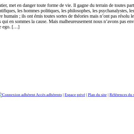
, met en danger toute forme de vie. Il gagne du terrain de toutes parts.
fiques, les hommes politiques, les philosophes, les psychanalystes, les 
e humain ; ils ont émis toutes sortes de théories mais n’ont pas résolu le
qui en sommes la cause. Mais malheureusement nous n’avons pas envie d
re ego. […]
Accès adhérents
|
Espace privé
|
Plan du site
|
Références du s