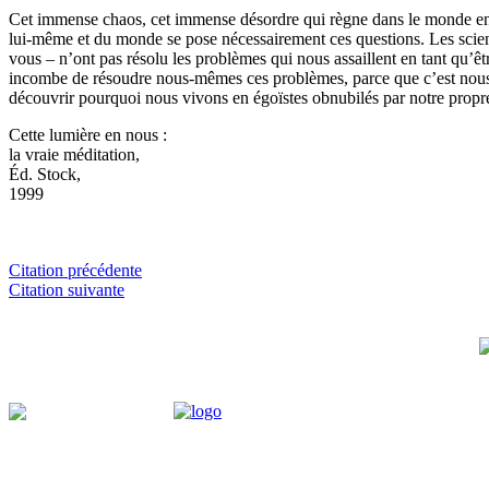
Cet immense chaos, cet immense désordre qui règne dans le monde entier
lui-même et du monde se pose nécessairement ces questions. Les scienti
vous – n’ont pas résolu les problèmes qui nous assaillent en tant qu’êtr
incombe de résoudre nous-mêmes ces problèmes, parce que c’est nous 
découvrir pourquoi nous vivons en égoïstes obnubilés par notre prop
Cette lumière en nous :
la vraie méditation,
Éd. Stock,
1999
Citation précédente
Citation suivante