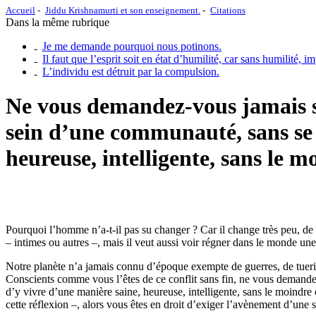
Accueil
Jiddu Krishnamurti et son enseignement.
Citations
Dans la même rubrique
Je me demande pourquoi nous potinons.
Il faut que l’esprit soit en état d’humilité, car sans humilité, 
L’individu est détruit par la compulsion.
Ne vous demandez-vous jamais s’i
sein d’une communauté, sans se 
heureuse, intelligente, sans le m
Pourquoi l’homme n’a-t-il pas su changer ? Car il change très peu, de 
– intimes ou autres –, mais il veut aussi voir régner dans le monde une 
Notre planète n’a jamais connu d’époque exempte de guerres, de tuerie
Conscients comme vous l’êtes de ce conflit sans fin, ne vous demandez
d’y vivre d’une manière saine, heureuse, intelligente, sans le moindre
cette réflexion –, alors vous êtes en droit d’exiger l’avènement d’une s